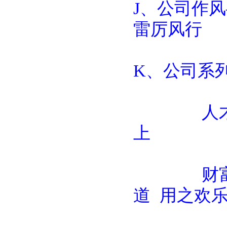
J、公司作
雷厉风行
K、公司系
人才观—
上
财富观—
道 用之欢