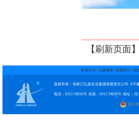
【刷新页面
联系方式
|
弘基荣誉
|
集团简介
|
组
版权所有：张家口弘基实业集团有限责任公司 ICP
电话：0313 5985676 传真：0313 5985676
冀公网安