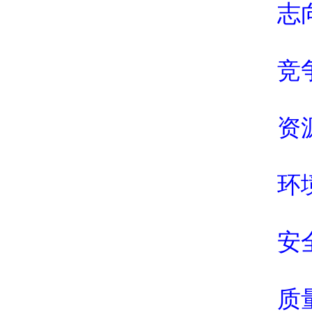
志向观—
竞争观—
资源观—
环境观—
安全观—
质量观