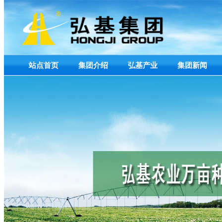
站点首页
集团介绍
弘基产业
集团新闻