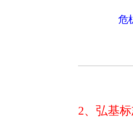
危机观—
2、弘基标