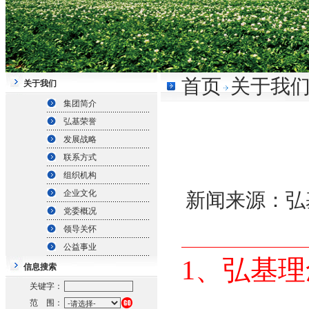
首页
关于我
关于我们
集团简介
弘基荣誉
发展战略
联系方式
组织机构
企业文化
新闻来源：弘基
党委概况
领导关怀
公益事业
1、弘基理
信息搜索
关键字：
范 围：