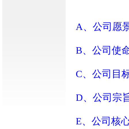
A、公司愿
B、公司使
C、公司目
D、公司宗
E、公司核